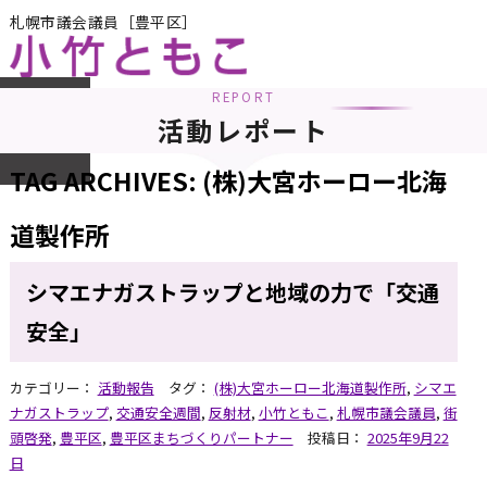
札幌市議会議員［豊平区］
REPORT
メニュー
活動レポート
TAG ARCHIVES:
(株)大宮ホーロー北海
道製作所
シマエナガストラップと地域の力で「交通
安全」
カテゴリー：
活動報告
タグ：
(株)大宮ホーロー北海道製作所
,
シマエ
ナガストラップ
,
交通安全週間
,
反射材
,
小竹ともこ
,
札幌市議会議員
,
街
頭啓発
,
豊平区
,
豊平区まちづくりパートナー
投稿日：
2025年9月22
日