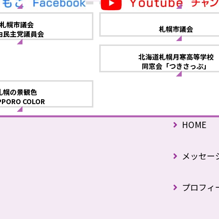
札幌市議会
札幌市議会
由民主党議員会
北海道札幌月寒高等学校
同窓会「つきさっぷ」
札幌の景観色
PPORO COLOR
HOME
メッセー
プロフィ