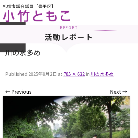
札幌市議会議員［豊平区］
REPORT
メニュー
活動レポート
川の水多め
Published
2025年9月2日
at
785 × 632
in
川の水多め
.
← Previous
Next →