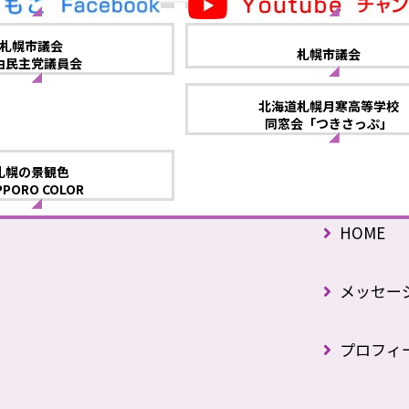
札幌市議会
札幌市議会
由民主党議員会
北海道札幌月寒高等学校
同窓会「つきさっぷ」
札幌の景観色
PPORO COLOR
HOME
メッセー
プロフィ